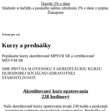
Darujte 2% z dane
Stiahnite si tlačidlo a poukážte nášmu združeniu 2% z dane z prijmu.
Ďakujeme
Určené pre vás
Kurzy a prednášky
Ponúkame kurzy akreditované MPSVR SR a certifikované
MŠVVM SR
SME PRVÍ NA SLOVENSKU S AKREDITÁCIOU KURZU
DLHODOBEJ SOCIÁLNO-ZDRAVOTNEJ
STAROSTLIVOSTI
Akreditovaný kurz opatrovania
238 hodinový
Naše akreditované kurzy opatrovania trvajú 238 hodín a poskytujú
komplexné vzdelanie pre budúcich opatrovateľov. Prednášky sú