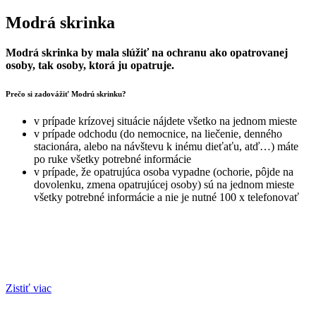
Modrá skrinka
Modrá skrinka by mala slúžiť na ochranu ako opatrovanej
osoby, tak osoby, ktorá ju opatruje.
Prečo si zadovážiť Modrú skrinku?
v prípade krízovej situácie nájdete všetko na jednom mieste
v prípade odchodu (do nemocnice, na liečenie, denného
stacionára, alebo na návštevu k inému dieťaťu, atď…) máte
po ruke všetky potrebné informácie
v prípade, že opatrujúca osoba vypadne (ochorie, pôjde na
dovolenku, zmena opatrujúcej osoby) sú na jednom mieste
všetky potrebné informácie a nie je nutné 100 x telefonovať
Zistiť viac