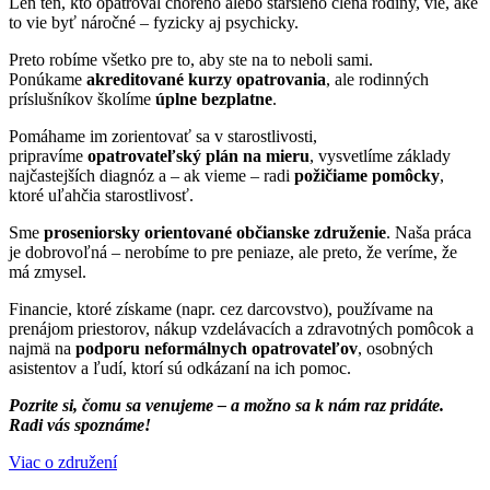
Len ten, kto opatroval chorého alebo staršieho člena rodiny, vie, aké
to vie byť náročné – fyzicky aj psychicky.
Preto robíme všetko pre to, aby ste na to neboli sami.
Ponúkame
akreditované kurzy opatrovania
, ale rodinných
príslušníkov školíme
úplne bezplatne
.
Pomáhame im zorientovať sa v starostlivosti,
pripravíme
opatrovateľský plán na mieru
, vysvetlíme základy
najčastejších diagnóz a – ak vieme – radi
požičiame pomôcky
,
ktoré uľahčia starostlivosť.
Sme
proseniorsky orientované občianske združenie
. Naša práca
je dobrovoľná – nerobíme to pre peniaze, ale preto, že veríme, že
má zmysel.
Financie, ktoré získame (napr. cez darcovstvo), používame na
prenájom priestorov, nákup vzdelávacích a zdravotných pomôcok a
najmä na
podporu neformálnych opatrovateľov
, osobných
asistentov a ľudí, ktorí sú odkázaní na ich pomoc.
Pozrite si, čomu sa venujeme – a možno sa k nám raz pridáte.
Radi vás spoznáme!
Viac o združení