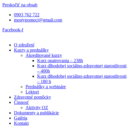
Preskočiť na obsah
0903 762 722
mostypomoci@gmail.com
Facebook-f
O združení
Kurzy a prednášky
Akreditované kurzy
Kurz opatrovania – 238h
Kurz dlhodobej sociálno-zdravotnej starostlivosti
– 400h
Kurz dlhodobej sociálno-zdravotnej starostlivosti
– 180 h
Prednášky a webináre
Lektori
Zdravotné pomôcky
Činnosť
Aktivity OZ
Dokumenty a publikácie
Galéria
Kontakt