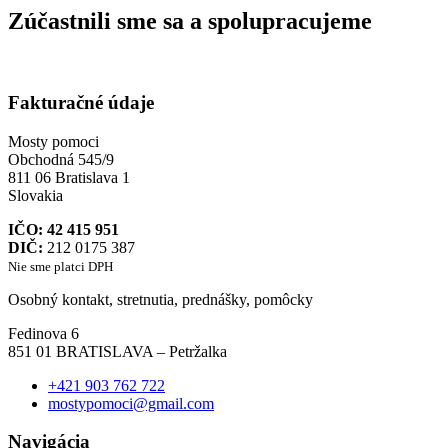
Zúčastnili sme sa a spolupracujeme
Fakturačné údaje
Mosty pomoci
Obchodná 545/9
811 06 Bratislava 1
Slovakia
IČO:
42 415 951
DIČ:
212 0175 387
Nie sme platci DPH
Osobný kontakt, stretnutia, prednášky, pomôcky
Fedinova 6
851 01 BRATISLAVA – Petržalka
+421 903 762 722
mostypomoci@gmail.com
Navigácia