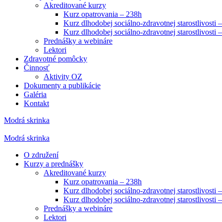
Akreditované kurzy
Kurz opatrovania – 238h
Kurz dlhodobej sociálno-zdravotnej starostlivosti 
Kurz dlhodobej sociálno-zdravotnej starostlivosti 
Prednášky a webináre
Lektori
Zdravotné pomôcky
Činnosť
Aktivity OZ
Dokumenty a publikácie
Galéria
Kontakt
Modrá skrinka
Modrá skrinka
O združení
Kurzy a prednášky
Akreditované kurzy
Kurz opatrovania – 238h
Kurz dlhodobej sociálno-zdravotnej starostlivosti 
Kurz dlhodobej sociálno-zdravotnej starostlivosti 
Prednášky a webináre
Lektori