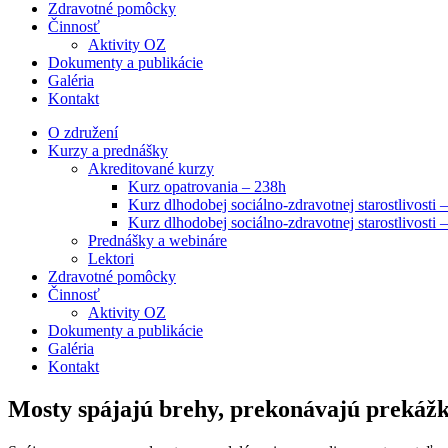
Zdravotné pomôcky
Činnosť
Aktivity OZ
Dokumenty a publikácie
Galéria
Kontakt
O združení
Kurzy a prednášky
Akreditované kurzy
Kurz opatrovania – 238h
Kurz dlhodobej sociálno-zdravotnej starostlivosti 
Kurz dlhodobej sociálno-zdravotnej starostlivosti 
Prednášky a webináre
Lektori
Zdravotné pomôcky
Činnosť
Aktivity OZ
Dokumenty a publikácie
Galéria
Kontakt
Mosty spájajú brehy, prekonávajú prekážky