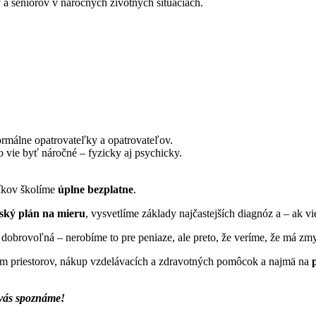
a seniorov v náročných životných situáciách.
formálne opatrovateľky a opatrovateľov.
to vie byť náročné – fyzicky aj psychicky.
níkov školíme
úplne bezplatne
.
ský plán na mieru
, vysvetlíme základy najčastejších diagnóz a – ak v
e dobrovoľná – nerobíme to pre peniaze, ale preto, že veríme, že má zmy
jom priestorov, nákup vzdelávacích a zdravotných pomôcok a najmä na
vás spoznáme!