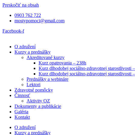
Preskočiť na obsah
0903 762 722
mostypomoci@gmail.com
Facebook-f
O združení
Kurzy a prednášky
Akreditované kurzy
Kurz opatrovania – 238h
Kurz dlhodobej sociálno-zdravotnej starostlivosti 
Kurz dlhodobej sociálno-zdravotnej starostlivosti 
Prednášky a webináre
Lektori
Zdravotné pomôcky
Činnosť
Aktivity OZ
Dokumenty a publikácie
Galéria
Kontakt
O združení
Kurzy a prednášky