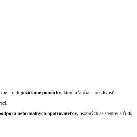
ieme – radi
požičiame pomôcky
, ktoré uľahčia starostlivosť.
sel.
podporu neformálnych opatrovateľov
, osobných asistentov a ľudí,