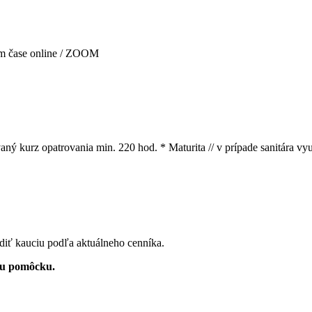
nom čase online / ZOOM
ý kurz opatrovania min. 220 hod. * Maturita // v prípade sanitára vy
diť kauciu podľa aktuálneho cenníka.
tnu pomôcku.