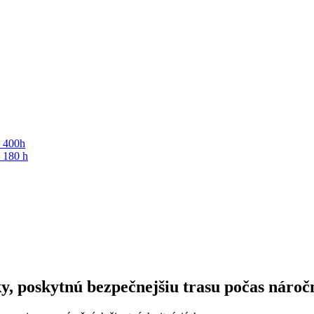
– 400h
– 180 h
, poskytnú bezpečnejšiu trasu počas náročn