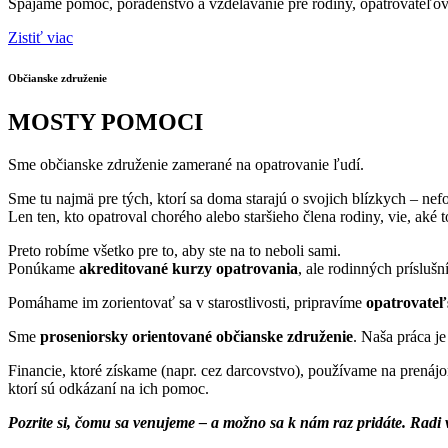
Spájame pomoc, poradenstvo a vzdelávanie pre rodiny, opatrovateľov 
Zistiť viac
Občianske združenie
MOSTY POMOCI
Sme občianske združenie zamerané na opatrovanie ľudí.
Sme tu najmä pre tých, ktorí sa doma starajú o svojich blízkych – ne
Len ten, kto opatroval chorého alebo staršieho člena rodiny, vie, aké 
Preto robíme všetko pre to, aby ste na to neboli sami.
Ponúkame
akreditované kurzy opatrovania
, ale rodinných prísluš
Pomáhame im zorientovať sa v starostlivosti, pripravíme
opatrovateľ
Sme
proseniorsky orientované občianske združenie
. Naša práca j
Financie, ktoré získame (napr. cez darcovstvo), používame na prená
ktorí sú odkázaní na ich pomoc.
Pozrite si, čomu sa venujeme – a možno sa k nám raz pridáte.
Radi 